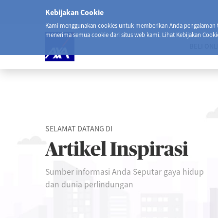
Kebijakan Cookie
Kami menggunakan cookies untuk memberikan Anda pengalaman ter
menerima semua cookie dari situs web kami. Lihat Kebijakan Cooki
BELI ONL
SELAMAT DATANG DI
Artikel Inspirasi
Sumber informasi Anda Seputar gaya hidup
dan dunia perlindungan