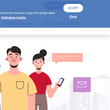
EMMA BY AXA
h Meter
Cari
ACCEPT
 untuk web browser yang Anda pergunakan
Close
.
Kebijakan Cookie
LAYANAN NASABAH