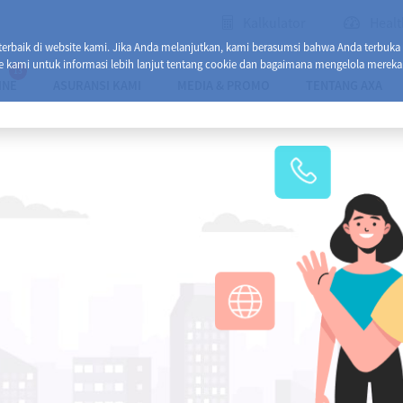
Kalkulator
Healt
baik di website kami. Jika Anda melanjutkan, kami berasumsi bahwa Anda terbuka
e kami untuk informasi lebih lanjut tentang cookie dan bagaimana mengelola mereka
13
INE
ASURANSI KAMI
MEDIA & PROMO
TENTANG AXA