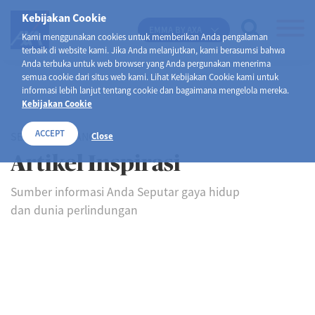
Kebijakan Cookie
EMMA BY AXA
Kami menggunakan cookies untuk memberikan Anda pengalaman
terbaik di website kami. Jika Anda melanjutkan, kami berasumsi bahwa
Anda terbuka untuk web browser yang Anda pergunakan menerima
semua cookie dari situs web kami. Lihat Kebijakan Cookie kami untuk
informasi lebih lanjut tentang cookie dan bagaimana mengelola mereka.
Kebijakan Cookie
ACCEPT
SELAMAT DATANG DI
Close
Artikel Inspirasi
Sumber informasi Anda Seputar gaya hidup
dan dunia perlindungan