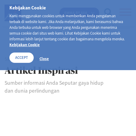
Kebijakan Cookie
EMMA BY AXA
Kami menggunakan cookies untuk memberikan Anda pengalaman
terbaik di website kami. Jika Anda melanjutkan, kami berasumsi bahwa
Anda terbuka untuk web browser yang Anda pergunakan menerima
semua cookie dari situs web kami. Lihat Kebijakan Cookie kami untuk
informasi lebih lanjut tentang cookie dan bagaimana mengelola mereka.
Kebijakan Cookie
ACCEPT
SELAMAT DATANG DI
Close
Artikel Inspirasi
Sumber informasi Anda Seputar gaya hidup
dan dunia perlindungan