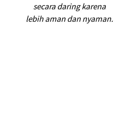
secara daring karena
lebih aman dan nyaman.
Dunia digital sudah menjadi hal yang sangat familiar bagi kehidupan.
Teknologi dan segala kecanggihan bisa membantu segala aktivitas
kehidupan manusia dalam kesehariannya.
Oleh karena itu, banyak aplikasi digital yang bermunculan dengan
menawarkan kemudahan jasa layanan bagi para nasabahnya. Salah
satunya adalah aplikasi digital asuransi seperti Emma by AXA. Yuk,
simak manfaatnya.