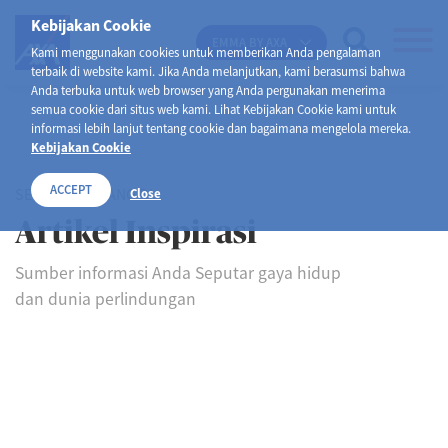
Kebijakan Cookie
EMMA BY AXA
Kami menggunakan cookies untuk memberikan Anda pengalaman
terbaik di website kami. Jika Anda melanjutkan, kami berasumsi bahwa
Anda terbuka untuk web browser yang Anda pergunakan menerima
semua cookie dari situs web kami. Lihat Kebijakan Cookie kami untuk
informasi lebih lanjut tentang cookie dan bagaimana mengelola mereka.
Kebijakan Cookie
ACCEPT
SELAMAT DATANG DI
Close
Artikel Inspirasi
Sumber informasi Anda Seputar gaya hidup
dan dunia perlindungan