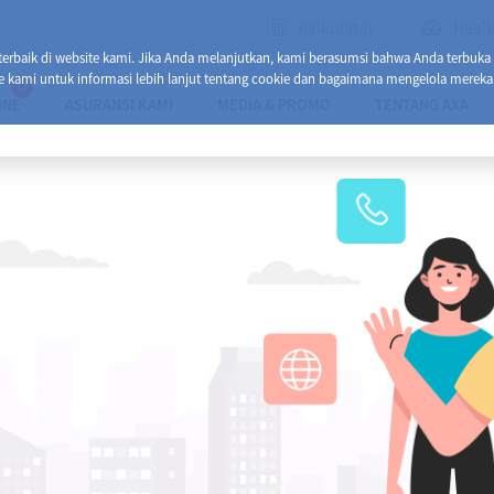
Kalkulator
Healt
baik di website kami. Jika Anda melanjutkan, kami berasumsi bahwa Anda terbuka
e kami untuk informasi lebih lanjut tentang cookie dan bagaimana mengelola mereka
13
INE
ASURANSI KAMI
MEDIA & PROMO
TENTANG AXA