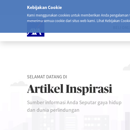
Kebijakan Cookie
Kami menggunakan cookies untuk memberikan Anda pengalaman ter
menerima semua cookie dari situs web kami. Lihat Kebijakan Cooki
BELI ONL
SELAMAT DATANG DI
Artikel Inspirasi
Sumber informasi Anda Seputar gaya hidup
dan dunia perlindungan