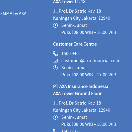
Maestro Balance Syariah (IDR)
05/08/2026
1,
AXA Tower Lt. 18
Jl. Prof. Dr Satrio Kav. 18
Maestro Equity Syariah (IDR)
05/08/2026
1,
i EMMA by AXA
Kuningan City Jakarta, 12940
Maestro Fixed Income Syariah (IDR)
05/08/2026
Senin-Jumat
Pukul 08.00 WIB – 16.00 WIB
Maestro Progressive Equity Syariah (IDR)
05/08/2
Customer Care Centre
Maestro USD Offshore Equity Fund (USD)
04/08
1500 940
customer@axa-financial.co.id
MaestroLink Aggresive Equity (IDR)
05/08/2026
Senin-Jumat
MaestroLink Balanced (IDR)
05/08/2026
3,2
Pukul 08.00 WIB – 17.00 WIB
PT AXA Insurance Indonesia
MaestroLink Cash Plus (IDR)
05/08/2026
2,7
AXA Tower Ground Floor
MaestroLink Dynamic (IDR)
05/08/2026
1,3
Jl. Prof. Dr Satrio Kav. 18
Kuningan City Jakarta, 12940
MaestroLink Equity Plus (IDR)
05/08/2026
5,
Senin-Jumat
MaestroLink Fixed Income Plus (IDR)
05/08/2026
Pukul 08.00 WIB – 16.00 WIB
1500 733