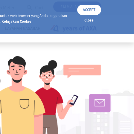
EMMA BY AXA
h Meter
Cari
ACCEPT
 untuk web browser yang Anda pergunakan
Close
.
Kebijakan Cookie
LAYANAN NASABAH