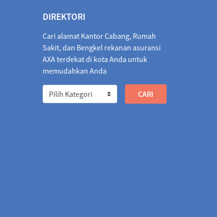
854.6660
04/08/2026
1,842.5729
12.0931
DIREKTORI
018.7586
04/08/2026
1,016.3186
2.4400
Cari alamat Kantor Cabang, Rumah
1,066.2155
04/08/2026
1,064.6822
1.5333
Sakit, dan Bengkel rekanan asuransi
AXA terdekat di kota Anda untuk
026
1,842.4723
04/08/2026
1,833.1715
9.3008
memudahkan Anda
/2026
2.0622
03/08/2026
2.0301
0.0321
573.1013
04/08/2026
566.7579
6.3434
67.9942
04/08/2026
3,275.1422
7.1480
37.3792
04/08/2026
2,736.8594
0.5198
04.5456
04/08/2026
1,308.4255
3.8799
018.4806
04/08/2026
5,009.7973
8.6833
3,378.1799
04/08/2026
3,374.5963
3.5836