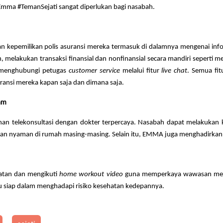
Emma #TemanSejati sangat diperlukan bagi nasabah.
n kepemilikan polis asuransi mereka termasuk di dalamnya mengenai infor
, melakukan transaksi finansial dan nonfinansial secara mandiri seperti
n menghubungi petugas
customer service
melalui fitur
live chat
. Semua fit
ransi mereka kapan saja dan dimana saja.
am
 telekonsultasi dengan dokter terpercaya. Nasabah dapat melakukan ko
dan nyaman di rumah masing-masing. Selain itu, EMMA juga menghadirkan d
hatan dan mengikuti
home workout video
guna memperkaya wawasan menge
alu siap dalam menghadapi risiko kesehatan kedepannya.