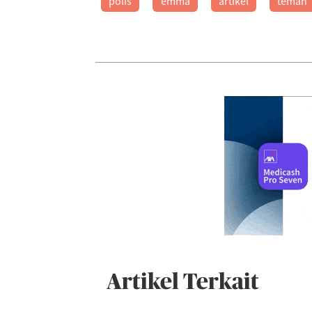
polis
emma
artikel
teman
Artikel Terkait