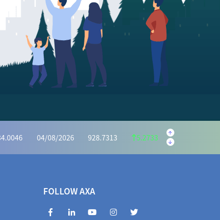
.5595
04/08/2026
222.1059
1.4536
.6073
04/08/2026
1,162.7386
6.8687
34.0046
04/08/2026
928.7313
5.2733
2975
04/08/2026
414.7351
0.5624
.5440
04/08/2026
1,031.9525
3.4085
72.2983
04/08/2026
966.7939
5.5044
FOLLOW AXA
3463
04/08/2026
404.7994
0.5469