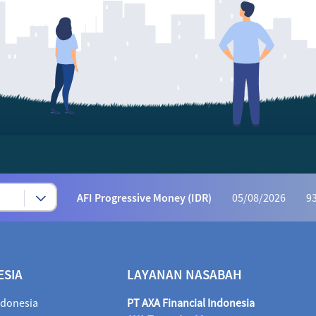
Syariah Progressive (IDR)
05/08/2026
223
AFI Dynamic Money (IDR)
05/08/2026
1,169
AFI Progressive Money (IDR)
05/08/2026
9
AFI Secure Money (IDR)
05/08/2026
415.
ALI Dynamic Money (IDR)
05/08/2026
1,028
ALI Progressive Money (IDR)
05/08/2026
9
ESIA
LAYANAN NASABAH
ALI Secure Money (IDR)
05/08/2026
405.
ndonesia
PT AXA Financial Indonesia