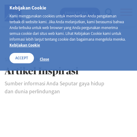
Kebijakan Cookie
EMMA BY AXA
Kami menggunakan cookies untuk memberikan Anda pengalaman
terbaik di website kami. Jika Anda melanjutkan, kami berasumsi bahwa
Anda terbuka untuk web browser yang Anda pergunakan menerima
semua cookie dari situs web kami. Lihat Kebijakan Cookie kami untuk
informasi lebih lanjut tentang cookie dan bagaimana mengelola mereka.
Kebijakan Cookie
ACCEPT
SELAMAT DATANG DI
Close
Artikel Inspirasi
Sumber informasi Anda Seputar gaya hidup
dan dunia perlindungan