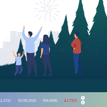
.5645
05/08/2026
223.5595
0.9950
.1139
05/08/2026
1,169.6073
4.4934
32.2721
05/08/2026
934.0046
1.7325
6628
05/08/2026
415.2975
0.3653