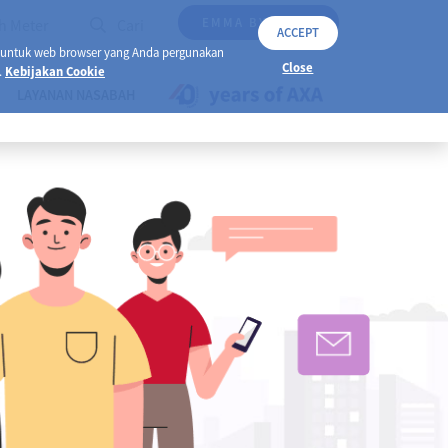
EMMA BY AXA
h Meter
Cari
ACCEPT
 untuk web browser yang Anda pergunakan
Close
.
Kebijakan Cookie
LAYANAN NASABAH