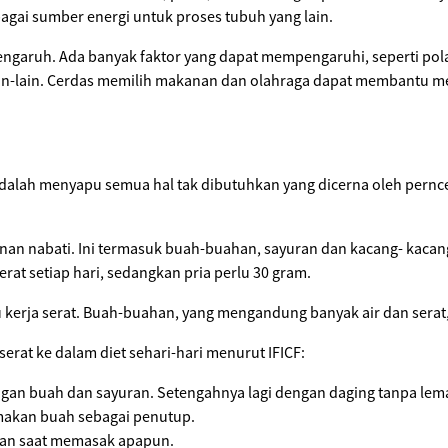
agai sumber energi untuk proses tubuh yang lain.
engaruh. Ada banyak faktor yang dapat mempengaruhi, seperti pola
in-lain. Cerdas memilih makanan dan olahraga dapat membantu m
dalah menyapu semua hal tak dibutuhkan yang dicerna oleh perncer
an nabati. Ini termasuk buah-buahan, sayuran dan kacang- kaca
t setiap hari, sedangkan pria perlu 30 gram.
kerja serat. Buah-buahan, yang mengandung banyak air dan sera
erat ke dalam diet sehari-hari menurut IFICF:
ngan buah dan sayuran. Setengahnya lagi dengan daging tanpa le
akan buah sebagai penutup.
an saat memasak apapun.