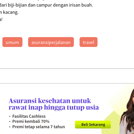
ari biji-bijian dan campur dengan irisan buah.
n kacang.
a!
umum
asuransiperjalanan
travel