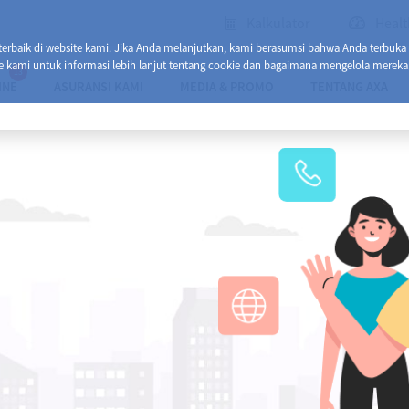
Kalkulator
Healt
baik di website kami. Jika Anda melanjutkan, kami berasumsi bahwa Anda terbuka
e kami untuk informasi lebih lanjut tentang cookie dan bagaimana mengelola mereka
13
INE
ASURANSI KAMI
MEDIA & PROMO
TENTANG AXA