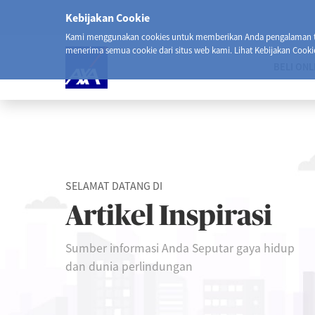
Kebijakan Cookie
Kami menggunakan cookies untuk memberikan Anda pengalaman ter
menerima semua cookie dari situs web kami. Lihat Kebijakan Cooki
BELI ONL
SELAMAT DATANG DI
Artikel Inspirasi
Sumber informasi Anda Seputar gaya hidup
dan dunia perlindungan