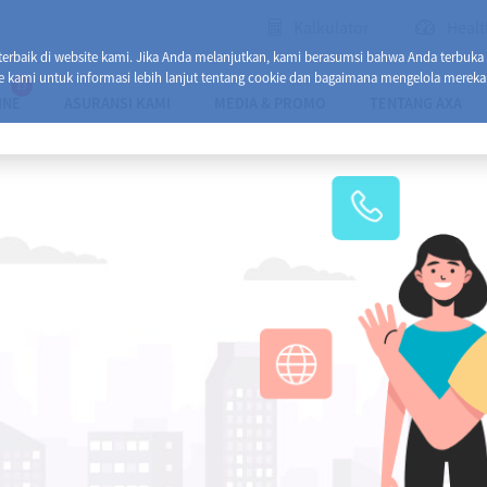
Kalkulator
Healt
baik di website kami. Jika Anda melanjutkan, kami berasumsi bahwa Anda terbuka
e kami untuk informasi lebih lanjut tentang cookie dan bagaimana mengelola mereka
13
INE
ASURANSI KAMI
MEDIA & PROMO
TENTANG AXA