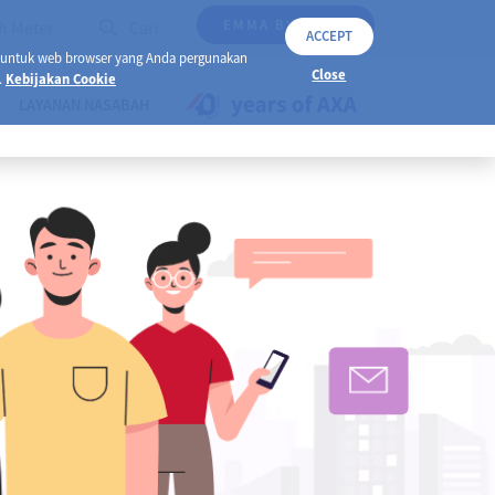
EMMA BY AXA
h Meter
Cari
ACCEPT
 untuk web browser yang Anda pergunakan
Close
.
Kebijakan Cookie
LAYANAN NASABAH