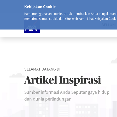
Kebijakan Cookie
Kami menggunakan cookies untuk memberikan Anda pengalaman ter
menerima semua cookie dari situs web kami. Lihat Kebijakan Cooki
BELI ONL
SELAMAT DATANG DI
Artikel Inspirasi
Sumber informasi Anda Seputar gaya hidup
dan dunia perlindungan