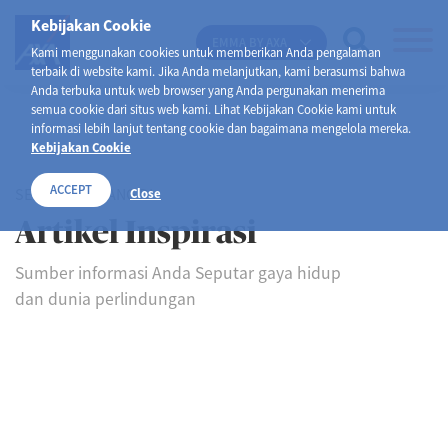
Kebijakan Cookie
EMMA BY AXA
Kami menggunakan cookies untuk memberikan Anda pengalaman
terbaik di website kami. Jika Anda melanjutkan, kami berasumsi bahwa
Anda terbuka untuk web browser yang Anda pergunakan menerima
semua cookie dari situs web kami. Lihat Kebijakan Cookie kami untuk
informasi lebih lanjut tentang cookie dan bagaimana mengelola mereka.
Kebijakan Cookie
ACCEPT
SELAMAT DATANG DI
Close
Artikel Inspirasi
Sumber informasi Anda Seputar gaya hidup
dan dunia perlindungan