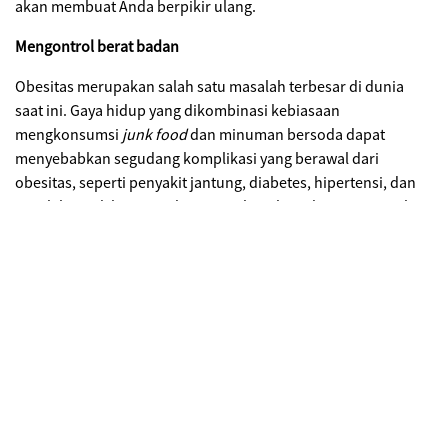
akan membuat Anda berpikir ulang.
Mengontrol berat badan
Obesitas merupakan salah satu masalah terbesar di dunia
saat ini. Gaya hidup yang dikombinasi kebiasaan
mengkonsumsi
junk food
dan minuman bersoda dapat
menyebabkan segudang komplikasi yang berawal dari
obesitas, seperti penyakit jantung, diabetes, hipertensi, dan
masih banyak lagi. Untuk pencegahan, biasakan minum teh
hijau setiap hari sebagai penambah menu diet karena teh
hijau mengandung enam jenis katekin dan salah satunya
adalah
epigallocatechin gallate
(EGCG). EGCG ini dapat
mengoptimalkan tingkat oksidasi lemak dan mengubahnya
menjadi kalori, yang pada akhirnya membantu menurunkan
berat badan.
Menyegarkan
napas
Sering mendengar produk obat kumur dengan aroma teh