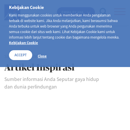
Kebijakan Cookie
EMMA BY AXA
Kami menggunakan cookies untuk memberikan Anda pengalaman
terbaik di website kami. Jika Anda melanjutkan, kami berasumsi bahwa
Anda terbuka untuk web browser yang Anda pergunakan menerima
semua cookie dari situs web kami. Lihat Kebijakan Cookie kami untuk
informasi lebih lanjut tentang cookie dan bagaimana mengelola mereka.
Kebijakan Cookie
ACCEPT
SELAMAT DATANG DI
Close
Artikel Inspirasi
Sumber informasi Anda Seputar gaya hidup
dan dunia perlindungan