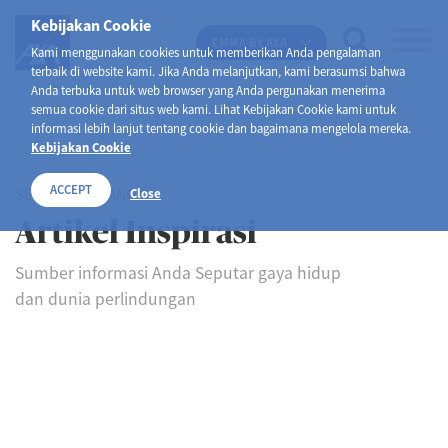
Kebijakan Cookie
EMMA BY AXA
Kami menggunakan cookies untuk memberikan Anda pengalaman
terbaik di website kami. Jika Anda melanjutkan, kami berasumsi bahwa
Anda terbuka untuk web browser yang Anda pergunakan menerima
semua cookie dari situs web kami. Lihat Kebijakan Cookie kami untuk
informasi lebih lanjut tentang cookie dan bagaimana mengelola mereka.
Kebijakan Cookie
ACCEPT
SELAMAT DATANG DI
Close
Artikel Inspirasi
Sumber informasi Anda Seputar gaya hidup
dan dunia perlindungan