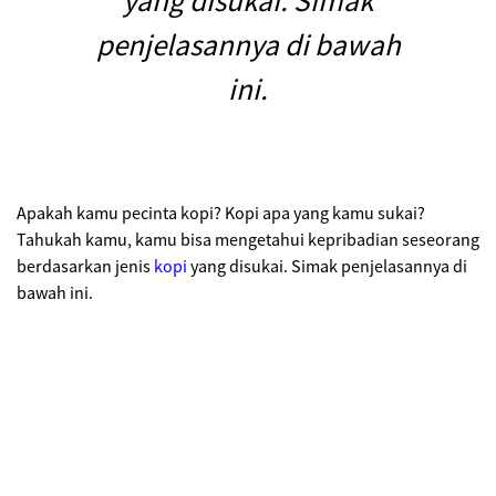
yang disukai. Simak
penjelasannya di bawah
ini.
Apakah kamu pecinta kopi? Kopi apa yang kamu sukai?
Tahukah kamu, kamu bisa mengetahui kepribadian seseorang
berdasarkan jenis
kopi
yang disukai. Simak penjelasannya di
bawah ini.
Kepribadian Seseorang Berdasarkan Jenis Kopi Kesukaan
Espresso
Espresso memiliki rasa yang pahit dan tajam. Seseorang yang