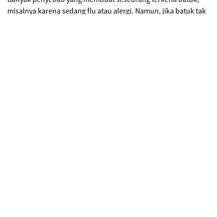
misalnya karena sedang flu atau alergi. Namun, jika batuk tak
kunjung berhenti dalam waktu lama, bisa jadi itu adalah gejala
awal kanker paru. Sebab, kanker paru mengakibatkan iritasi
terhadap tenggorokan sehingga penderita mengalami batuk
terus-menerus hingga batuk berdarah.
2. Sesak napas
Gejala kanker paru
berikutnya adalah sesak napas. Sesak
napas bisa terjadi karena adanya tumor yang menghalangi
aliran udara. Atau bisa juga karena penimbunan cairan di
dada yang mendorong atau menekan paru-paru sehingga
kekurangan udara. Oleh karena itu, jika seseorang mengalami
sesak napas saat tidak beraktivitas, bisa jadi itu adalah gejala
kanker paru.