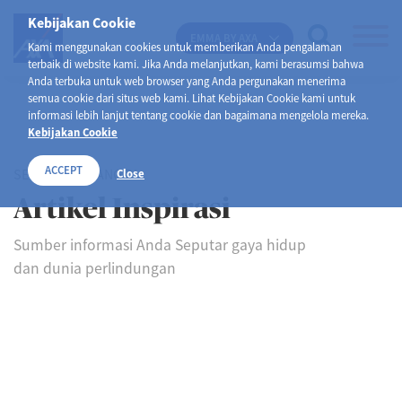
Kebijakan Cookie
EMMA BY AXA
Kami menggunakan cookies untuk memberikan Anda pengalaman
terbaik di website kami. Jika Anda melanjutkan, kami berasumsi bahwa
Anda terbuka untuk web browser yang Anda pergunakan menerima
semua cookie dari situs web kami. Lihat Kebijakan Cookie kami untuk
informasi lebih lanjut tentang cookie dan bagaimana mengelola mereka.
Kebijakan Cookie
ACCEPT
SELAMAT DATANG DI
Close
Artikel Inspirasi
Sumber informasi Anda Seputar gaya hidup
dan dunia perlindungan