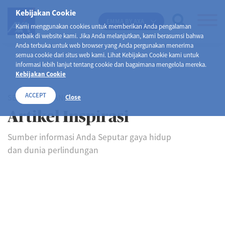
Kebijakan Cookie
EMMA BY AXA
Kami menggunakan cookies untuk memberikan Anda pengalaman
terbaik di website kami. Jika Anda melanjutkan, kami berasumsi bahwa
Anda terbuka untuk web browser yang Anda pergunakan menerima
semua cookie dari situs web kami. Lihat Kebijakan Cookie kami untuk
informasi lebih lanjut tentang cookie dan bagaimana mengelola mereka.
Kebijakan Cookie
ACCEPT
SELAMAT DATANG DI
Close
Artikel Inspirasi
Sumber informasi Anda Seputar gaya hidup
dan dunia perlindungan