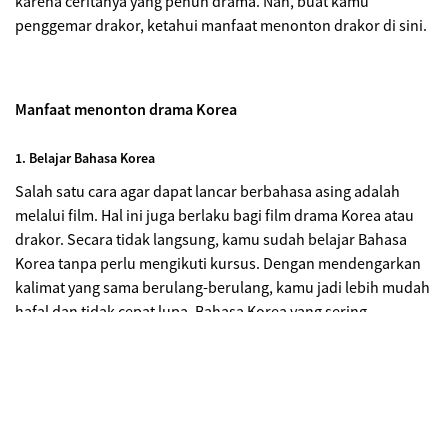
karena ceritanya yang penuh drama. Nah, buat kamu
penggemar drakor, ketahui manfaat menonton drakor di sini.
Manfaat menonton drama Korea
1. Belajar Bahasa Korea
Salah satu cara agar dapat lancar berbahasa asing adalah
melalui film. Hal ini juga berlaku bagi film drama Korea atau
drakor. Secara tidak langsung, kamu sudah belajar Bahasa
Korea tanpa perlu mengikuti kursus. Dengan mendengarkan
kalimat yang sama berulang-berulang, kamu jadi lebih mudah
hafal dan tidak cepat lupa. Bahasa Korea yang sering
diungkapkan seperti S
aranghae, Daebak, Jinjja,
Annyeonghaseo, dan Kamsahamnida
.
2. Mengetahui budaya Korea Selatan