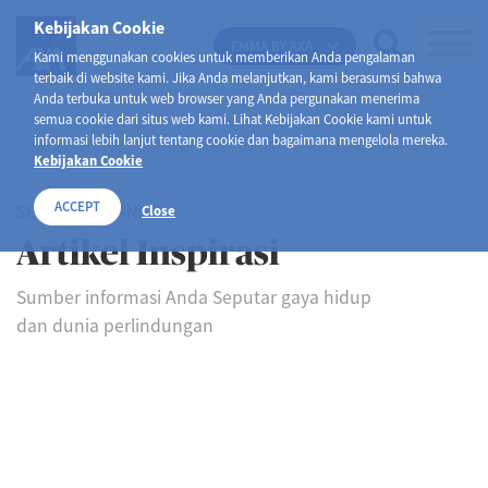
Kebijakan Cookie
EMMA BY AXA
Kami menggunakan cookies untuk memberikan Anda pengalaman
terbaik di website kami. Jika Anda melanjutkan, kami berasumsi bahwa
Anda terbuka untuk web browser yang Anda pergunakan menerima
semua cookie dari situs web kami. Lihat Kebijakan Cookie kami untuk
informasi lebih lanjut tentang cookie dan bagaimana mengelola mereka.
Kebijakan Cookie
ACCEPT
SELAMAT DATANG DI
Close
Artikel Inspirasi
Sumber informasi Anda Seputar gaya hidup
dan dunia perlindungan