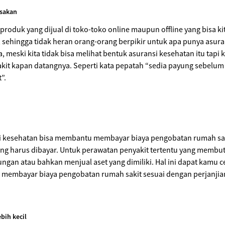
asakan
uk yang dijual di toko-toko online maupun offline yang bisa kita
, sehingga tidak heran orang-orang berpikir untuk apa punya asuran
 meski kita tidak bisa melihat bentuk asuransi kesehatan itu tapi
yakit kapan datangnya. Seperti kata pepatah “sedia payung sebelum 
”.
 kesehatan bisa membantu membayar biaya pengobatan rumah sakit.
ang harus dibayar. Untuk perawatan penyakit tertentu yang membutu
gan atau bahkan menjual aset yang dimiliki. Hal ini dapat kamu c
membayar biaya pengobatan rumah sakit sesuai dengan perjanjian
bih kecil