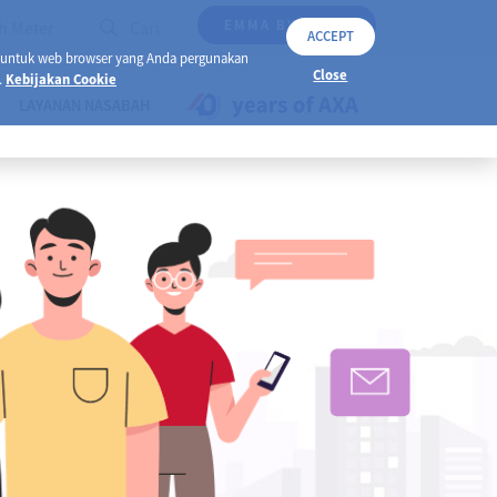
EMMA BY AXA
h Meter
Cari
ACCEPT
 untuk web browser yang Anda pergunakan
Close
.
Kebijakan Cookie
LAYANAN NASABAH