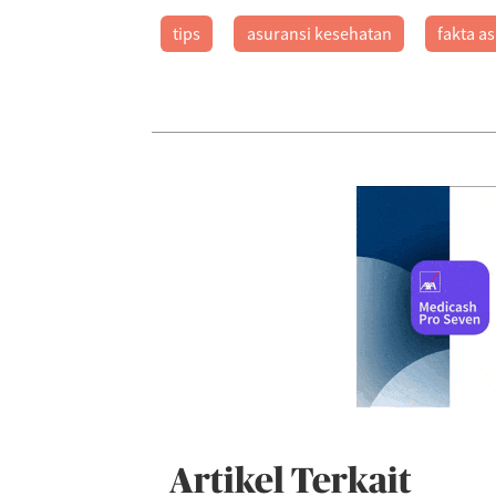
tips
asuransi kesehatan
fakta a
Artikel Terkait