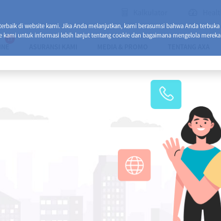
Kalkulator
Healt
baik di website kami. Jika Anda melanjutkan, kami berasumsi bahwa Anda terbuka
e kami untuk informasi lebih lanjut tentang cookie dan bagaimana mengelola mereka
13
INE
ASURANSI KAMI
MEDIA & PROMO
TENTANG AXA