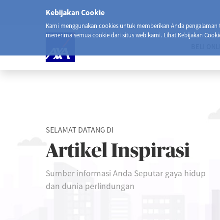
Kebijakan Cookie
Kami menggunakan cookies untuk memberikan Anda pengalaman ter
menerima semua cookie dari situs web kami. Lihat Kebijakan Cooki
BELI ONL
SELAMAT DATANG DI
Artikel Inspirasi
Sumber informasi Anda Seputar gaya hidup
dan dunia perlindungan