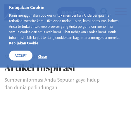
Kebijakan Cookie
EMMA BY AXA
Kami menggunakan cookies untuk memberikan Anda pengalaman
terbaik di website kami. Jika Anda melanjutkan, kami berasumsi bahwa
Anda terbuka untuk web browser yang Anda pergunakan menerima
semua cookie dari situs web kami. Lihat Kebijakan Cookie kami untuk
informasi lebih lanjut tentang cookie dan bagaimana mengelola mereka.
Kebijakan Cookie
ACCEPT
SELAMAT DATANG DI
Close
Artikel Inspirasi
Sumber informasi Anda Seputar gaya hidup
dan dunia perlindungan