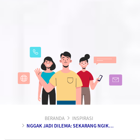
BERANDA
INSPIRASI
NGGAK JADI DILEMA: SEKARANG NGIKUTIN TREN BIAR EKSIS DI MEDIA SOSIAL DAN HIDUP TENANG DI HARI TUA BISA DILAKUKAN BERSAMAAN!