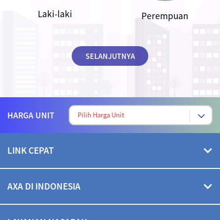
Laki-laki
Perempuan
SELANJUTNYA
HARGA UNIT
LINK CEPAT
Hubungi Kami
AXA DI INDONESIA
Mekanisme Penyelesaian Pengaduan dan Sengketa
Bergabung Bersama AXA
Tentang AXA Di Indonesia