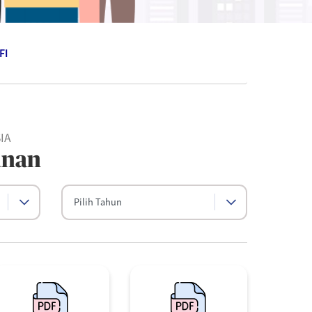
FI
IA
unan