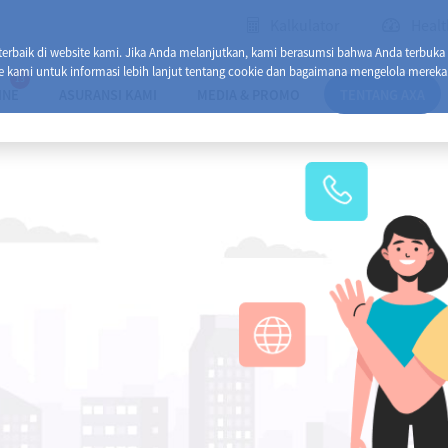
Kalkulator
Healt
baik di website kami. Jika Anda melanjutkan, kami berasumsi bahwa Anda terbuka
e kami untuk informasi lebih lanjut tentang cookie dan bagaimana mengelola mereka
13
INE
ASURANSI KAMI
MEDIA & PROMO
TENTANG AXA