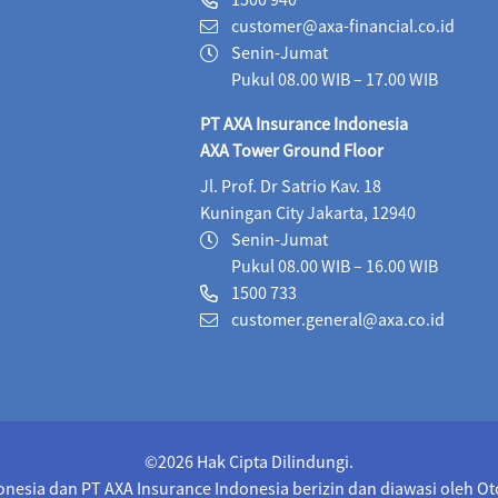
customer@axa-financial.co.id
Maestro USD Offshore Equity Fund (USD)
03/08
Senin-Jumat
MaestroLink Aggresive Equity (IDR)
04/08/2026
Pukul 08.00 WIB – 17.00 WIB
PT AXA Insurance Indonesia
MaestroLink Balanced (IDR)
04/08/2026
3,27
AXA Tower Ground Floor
MaestroLink Cash Plus (IDR)
04/08/2026
2,7
Jl. Prof. Dr Satrio Kav. 18
Kuningan City Jakarta, 12940
MaestroLink Dynamic (IDR)
04/08/2026
1,30
Senin-Jumat
MaestroLink Equity Plus (IDR)
04/08/2026
5,
Pukul 08.00 WIB – 16.00 WIB
1500 733
MaestroLink Fixed Income Plus (IDR)
04/08/2026
customer.general@axa.co.id
MaestroLink Fixed Income Plus (USD)
04/08/20
MaestroLink Maxi Advantage (IDR)
04/08/2026
Money Market (IDR)
04/08/2026
223.99
©2026 Hak Cipta Dilindungi.
onesia dan PT AXA Insurance Indonesia berizin dan diawasi oleh O