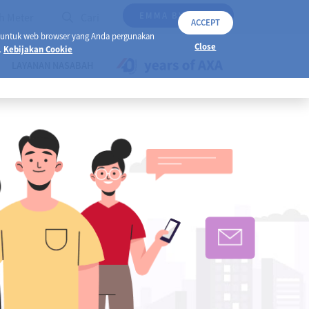
EMMA BY AXA
h Meter
Cari
ACCEPT
 untuk web browser yang Anda pergunakan
Close
.
Kebijakan Cookie
LAYANAN NASABAH