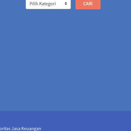
/2026
2.0301
31/07/2026
2.0046
0.0255
566.7579
03/08/2026
564.0523
2.7056
5.1422
03/08/2026
3,245.3902
29.7520
36.8594
03/08/2026
2,737.3357
0.4763
8.4255
03/08/2026
1,283.6707
24.7548
009.7973
03/08/2026
4,928.3615
81.4358
3,374.5963
03/08/2026
3,375.0317
0.4354
26
1.3975
03/08/2026
1.3961
0.0014
911.1286
03/08/2026
911.1393
0.0107
82
03/08/2026
223.9979
0.0003
toritas Jasa Keuangan