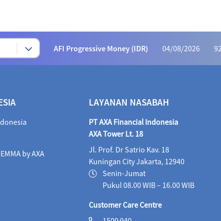
Syariah Progressive (IDR)
04/08/2026
222
AFI Dynamic Money (IDR)
04/08/2026
1,162
AFI Progressive Money (IDR)
04/08/2026
9
AFI Secure Money (IDR)
04/08/2026
414.
ALI Dynamic Money (IDR)
04/08/2026
1,031
ESIA
LAYANAN NASABAH
ALI Progressive Money (IDR)
04/08/2026
9
ndonesia
PT AXA Financial Indonesia
ALI Secure Money (IDR)
04/08/2026
404.
AXA Tower Lt. 18
Jl. Prof. Dr Satrio Kav. 18
Maestro Balance Syariah (IDR)
04/08/2026
1,
i EMMA by AXA
Kuningan City Jakarta, 12940
Maestro Equity Syariah (IDR)
04/08/2026
1,0
Senin-Jumat
Pukul 08.00 WIB – 16.00 WIB
Maestro Fixed Income Syariah (IDR)
04/08/2026
Customer Care Centre
Maestro Progressive Equity Syariah (IDR)
04/08/2
1500 940