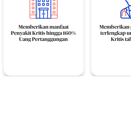
Memberikan manfaat
Memberikan 
Penyakit Kritis hingga 160%
terlengkap u
Uang Pertanggungan
Kritis t
Intermediat
meliputi 164 k
Kri