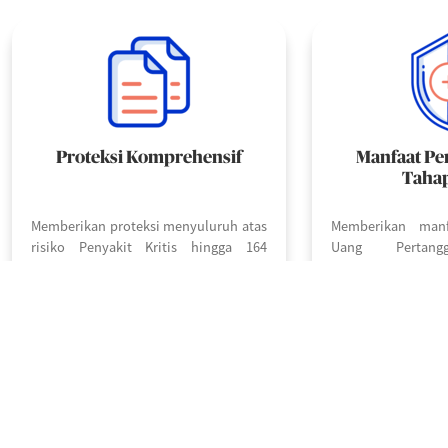
Proteksi Komprehensif
Manfaat Pen
Taha
Memberikan proteksi menyuluruh atas
Memberikan man
risiko Penyakit Kritis hingga 164
Uang Pertang
kondisi Penyakit Kritis serta dilengkapi
terdiagnosa salah 
dengan proteksi atas risiko meninggal
Penyakit Kritis Tah
dunia