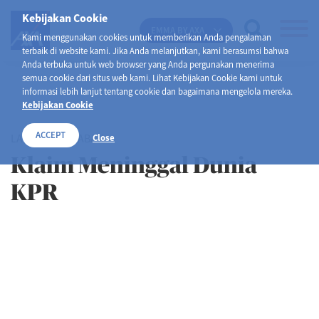
Kebijakan Cookie
EMMA BY AXA
Kami menggunakan cookies untuk memberikan Anda pengalaman
terbaik di website kami. Jika Anda melanjutkan, kami berasumsi bahwa
Anda terbuka untuk web browser yang Anda pergunakan menerima
semua cookie dari situs web kami. Lihat Kebijakan Cookie kami untuk
informasi lebih lanjut tentang cookie dan bagaimana mengelola mereka.
Kebijakan Cookie
ACCEPT
LAYANAN NASABAH
Close
Klaim Meninggal Dunia
KPR