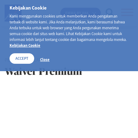
Kebijakan Cookie
EMMA BY AXA
Kami menggunakan cookies untuk memberikan Anda pengalaman
terbaik di website kami. Jika Anda melanjutkan, kami berasumsi bahwa
Anda terbuka untuk web browser yang Anda pergunakan menerima
semua cookie dari situs web kami. Lihat Kebijakan Cookie kami untuk
informasi lebih lanjut tentang cookie dan bagaimana mengelola mereka.
Kebijakan Cookie
ACCEPT
PENGAJUAN KLAIM
Close
Waiver Premium