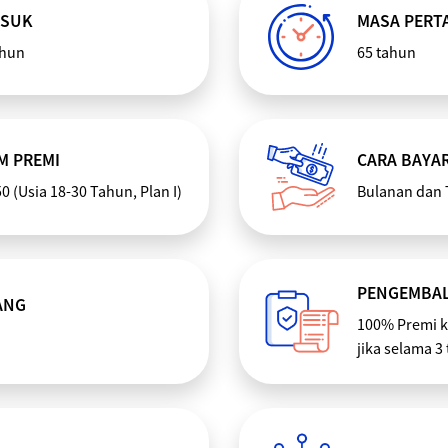
ASUK
MASA PER
ahun
65 tahun
M PREMI
CARA BAYA
0 (Usia 18-30 Tahun, Plan I)
Bulanan dan
PENGEMBAL
ANG
100% Premi 
jika selama 3