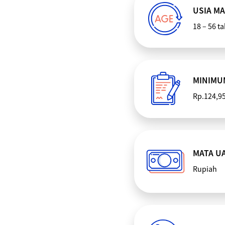
USIA M
18 – 56 t
MINIMU
Rp.124,95
MATA U
Rupiah