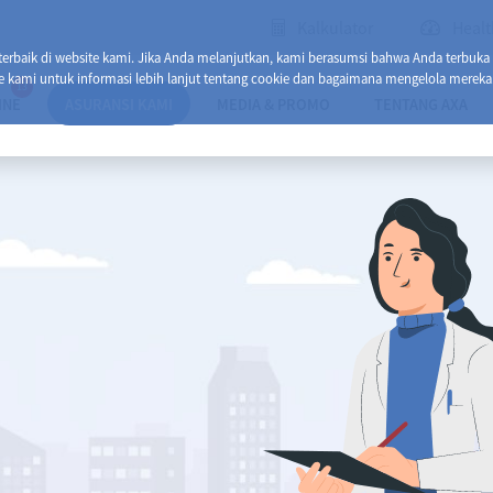
Kalkulator
Healt
baik di website kami. Jika Anda melanjutkan, kami berasumsi bahwa Anda terbuka
e kami untuk informasi lebih lanjut tentang cookie dan bagaimana mengelola mereka
13
INE
ASURANSI KAMI
MEDIA & PROMO
TENTANG AXA