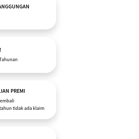
TANGGUNGAN
R
 Tahunan
IAN PREMI
kembali
 tahun tidak ada klaim