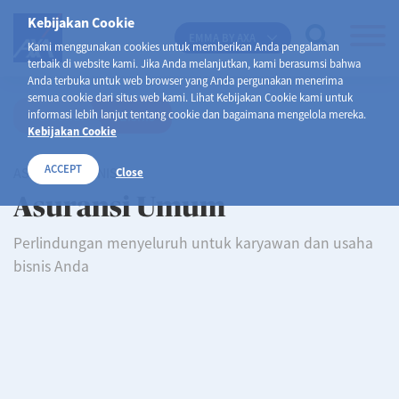
Kebijakan Cookie
EMMA BY AXA
Kami menggunakan cookies untuk memberikan Anda pengalaman
terbaik di website kami. Jika Anda melanjutkan, kami berasumsi bahwa
Anda terbuka untuk web browser yang Anda pergunakan menerima
semua cookie dari situs web kami. Lihat Kebijakan Cookie kami untuk
informasi lebih lanjut tentang cookie dan bagaimana mengelola mereka.
Personal
Bisnis
Kebijakan Cookie
ACCEPT
ASURANSI BISNIS
Close
Asuransi Umum
Perlindungan menyeluruh untuk karyawan dan usaha
bisnis Anda