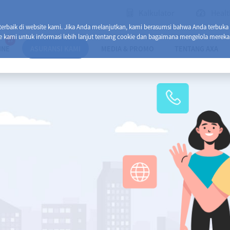
Kalkulator
Healt
baik di website kami. Jika Anda melanjutkan, kami berasumsi bahwa Anda terbuka
e kami untuk informasi lebih lanjut tentang cookie dan bagaimana mengelola mereka
13
INE
ASURANSI KAMI
MEDIA & PROMO
TENTANG AXA