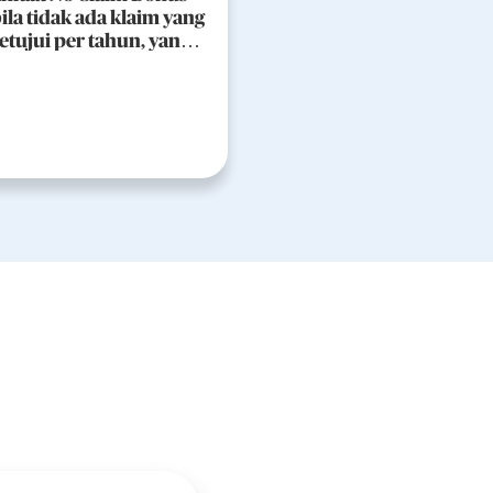
ila tidak ada klaim yang
etujui per tahun, yang
akan diberikan dan
akumulasi pada akhir
 pertanggungan sesuai
ketentuan polis.