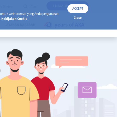
EMMA BY AXA
h Meter
Cari
ACCEPT
 untuk web browser yang Anda pergunakan
Close
.
Kebijakan Cookie
LAYANAN NASABAH