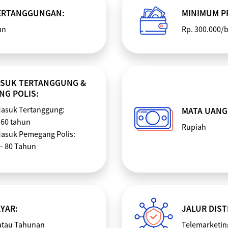
ERTANGGUNGAN:
MINIMUM P
un
Rp. 300.000/
ASUK TERTANGGUNG &
NG POLIS:
Masuk Tertanggung:
MATA UANG
 60 tahun
Rupiah
Masuk Pemegang Polis:
 – 80 Tahun
YAR:
JALUR DIST
atau Tahunan
Telemarketin