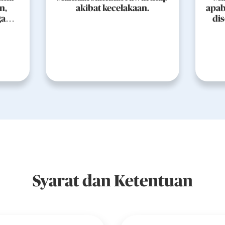
n,
akibat kecelakaan.
apab
gan
dis
ulan
n
di
masa
Syarat dan Ketentuan