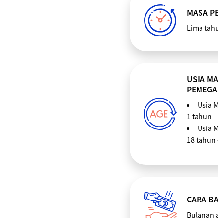
MASA P
Lima tah
USIA M
PEMEGA
Usia 
1 tahun –
Usia 
18 tahun
CARA BA
Bulanan 