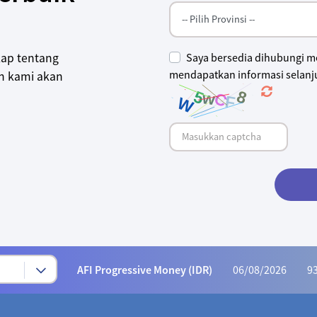
Saya bersedia dihubungi me
kap tentang
mendapatkan informasi selanju
an kami akan
Syariah Progressive (IDR)
06/08/2026
222
AFI Dynamic Money (IDR)
06/08/2026
1,165
AFI Progressive Money (IDR)
06/08/2026
9
AFI Secure Money (IDR)
06/08/2026
415.
ALI Dynamic Money (IDR)
06/08/2026
1,023