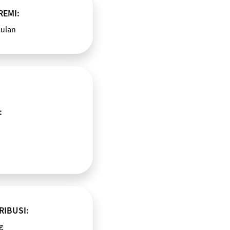
REMI:
bulan
:
RIBUSI:
g