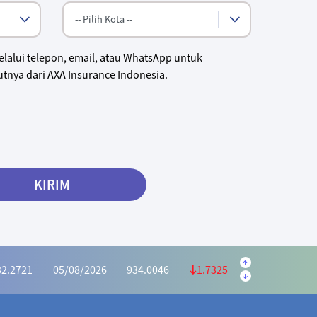
lalui telepon, email, atau WhatsApp untuk
tnya dari AXA Insurance Indonesia.
.5645
05/08/2026
223.5595
0.9950
KIRIM
.1139
05/08/2026
1,169.6073
4.4934
32.2721
05/08/2026
934.0046
1.7325
6628
05/08/2026
415.2975
0.3653
.2591
05/08/2026
1,028.5440
5.2849