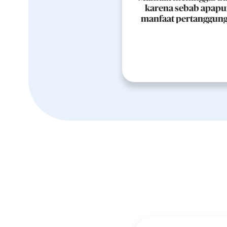
karena sebab apapu
manfaat pertanggun
hingga 300x premi b
tanpa pemeriksaa
kesehatan.