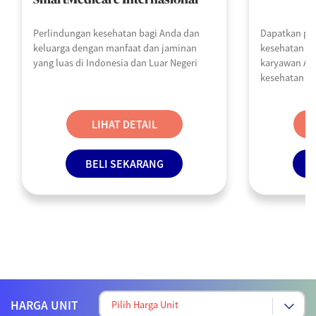
SmartMedicare Internasional
Perlindungan kesehatan bagi Anda dan
Dapatkan pe
keluarga dengan manfaat dan jaminan
kesehatan A
yang luas di Indonesia dan Luar Negeri
karyawan An
kesehatan da
keperluan pe
LIHAT DETAIL
BELI SEKARANG
HARGA UNIT