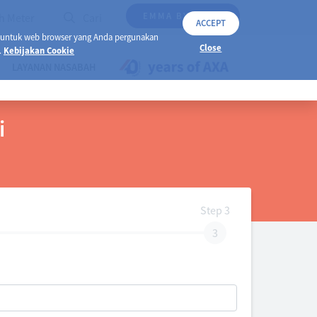
EMMA BY AXA
h Meter
Cari
ACCEPT
 untuk web browser yang Anda pergunakan
Close
.
Kebijakan Cookie
LAYANAN NASABAH
i
Step 3