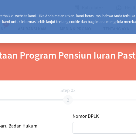
Kalkulator
Healt
baik di website kami. Jika Anda melanjutkan, kami berasumsi bahwa Anda terbuka
e kami untuk informasi lebih lanjut tentang cookie dan bagaimana mengelola mereka
13
INE
ASURANSI KAMI
MEDIA & PROMO
TENTANG AXA
rtaan Program Pensiun Iuran Past
Step 02
Nomor DPLK
Baru Badan Hukum