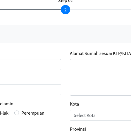
Step 02
Alamat Rumah sesuai KTP/KIT
Kelamin
Kota
i-laki
Perempuan
Provinsi