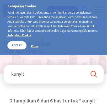
Kebijakan Cookie
EMMA BY AXA
Kami menggunakan cookies untuk memberikan Anda pengalaman
terbaik di website kami. Jika Anda melanjutkan, kami berasumsi bahwa
Anda terbuka untuk web browser yang Anda pergunakan menerima
semua cookie dari situs web kami. Lihat Kebijakan Cookie kami untuk
informasi lebih lanjut tentang cookie dan bagaimana mengelola mereka.
Kebijakan Cookie
Hasil Pencarian
ACCEPT
Close
Saya Ingin Mencari.....
Ditampilkan 6 dari 6 hasil untuk
"kunyit"