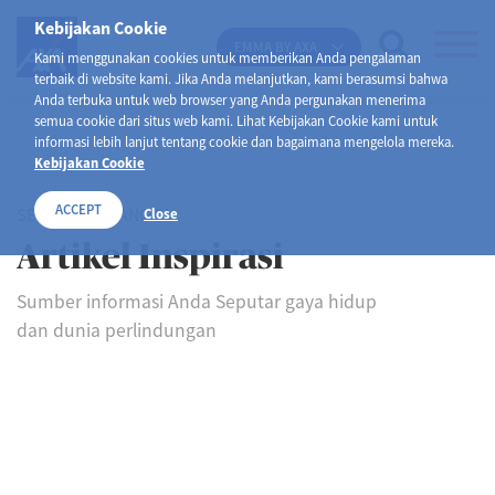
Kebijakan Cookie
EMMA BY AXA
Kami menggunakan cookies untuk memberikan Anda pengalaman
terbaik di website kami. Jika Anda melanjutkan, kami berasumsi bahwa
Anda terbuka untuk web browser yang Anda pergunakan menerima
semua cookie dari situs web kami. Lihat Kebijakan Cookie kami untuk
informasi lebih lanjut tentang cookie dan bagaimana mengelola mereka.
Kebijakan Cookie
ACCEPT
SELAMAT DATANG DI
Close
Artikel Inspirasi
Sumber informasi Anda Seputar gaya hidup
dan dunia perlindungan