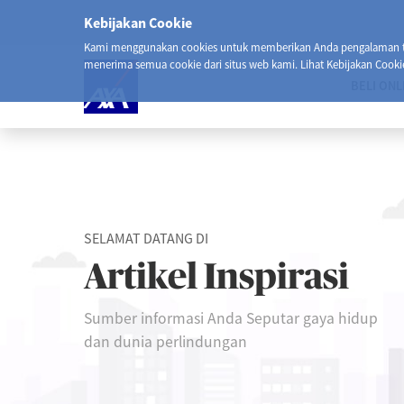
Kebijakan Cookie
Kami menggunakan cookies untuk memberikan Anda pengalaman ter
menerima semua cookie dari situs web kami. Lihat Kebijakan Cooki
BELI ONL
SELAMAT DATANG DI
Artikel Inspirasi
Sumber informasi Anda Seputar gaya hidup
dan dunia perlindungan