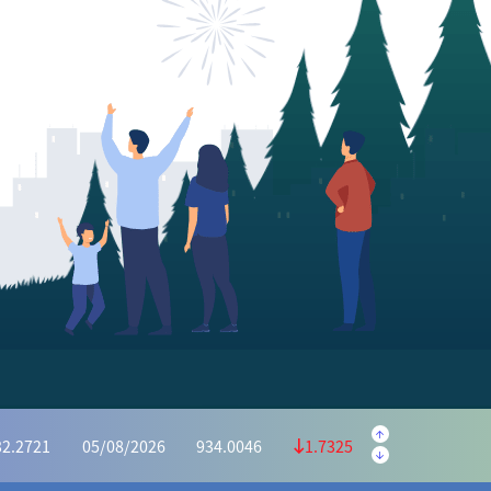
.5645
05/08/2026
223.5595
0.9950
.1139
05/08/2026
1,169.6073
4.4934
32.2721
05/08/2026
934.0046
1.7325
6628
05/08/2026
415.2975
0.3653