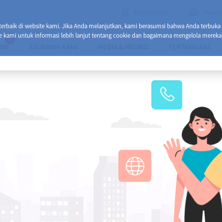
Kalkulator
Healt
baik di website kami. Jika Anda melanjutkan, kami berasumsi bahwa Anda terbuka
e kami untuk informasi lebih lanjut tentang cookie dan bagaimana mengelola mereka
13
INE
ASURANSI KAMI
MEDIA & PROMO
TENTANG AXA