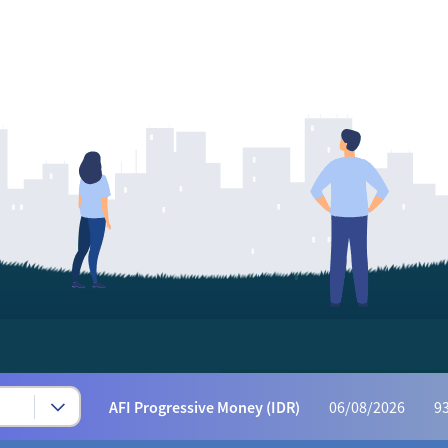
mengedepankan Nilai
Kebersamaan
Syariah Progressive (IDR)
06/08/2026
222
AFI Dynamic Money (IDR)
06/08/2026
1,165
AFI Progressive Money (IDR)
06/08/2026
9
AFI Secure Money (IDR)
06/08/2026
415.