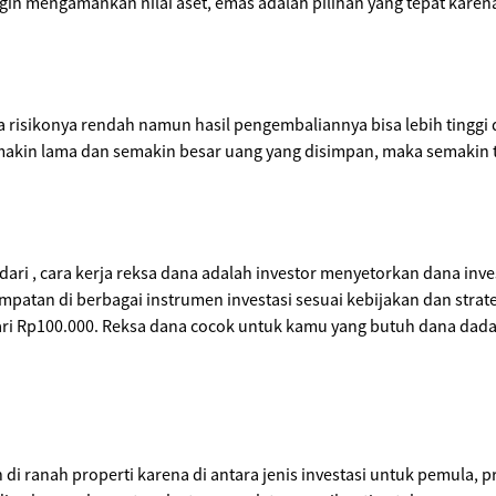
ingin mengamankan nilai aset, emas adalah pilihan yang tepat karena
 risikonya rendah namun hasil pengembaliannya bisa lebih tinggi 
emakin lama dan semakin besar uang yang disimpan, maka semakin t
ri , cara kerja reksa dana adalah investor menyetorkan dana inves
atan di berbagai instrumen investasi sesuai kebijakan dan strateg
dari Rp100.000. Reksa dana cocok untuk kamu yang butuh dana da
h di ranah properti karena di antara jenis investasi untuk pemula