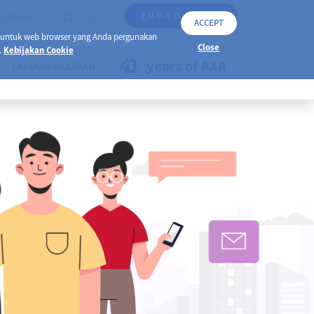
EMMA BY AXA
h Meter
Cari
ACCEPT
 untuk web browser yang Anda pergunakan
Close
.
Kebijakan Cookie
LAYANAN NASABAH