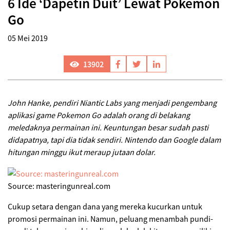
6 Ide ‘Dapetin Duit’ Lewat Pokemon
Go
05 Mei 2019
13902
John Hanke, pendiri Niantic Labs yang menjadi pengembang
aplikasi game Pokemon Go adalah orang di belakang
meledaknya permainan ini. Keuntungan besar sudah pasti
didapatnya, tapi dia tidak sendiri. Nintendo dan Google dalam
hitungan minggu ikut meraup jutaan dolar.
Source: masteringunreal.com
Cukup setara dengan dana yang mereka kucurkan untuk
promosi permainan ini. Namun, peluang menambah pundi-