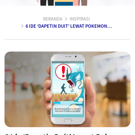
BERANDA
INSPIRASI
6 IDE ‘DAPETIN DUIT’ LEWAT POKEMON GO