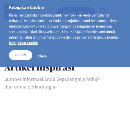
Kebijakan Cookie
EMMA BY AXA
Kami menggunakan cookies untuk memberikan Anda pengalaman
terbaik di website kami. Jika Anda melanjutkan, kami berasumsi bahwa
Anda terbuka untuk web browser yang Anda pergunakan menerima
semua cookie dari situs web kami. Lihat Kebijakan Cookie kami untuk
informasi lebih lanjut tentang cookie dan bagaimana mengelola mereka.
Kebijakan Cookie
ACCEPT
SELAMAT DATANG DI
Close
Artikel Inspirasi
Sumber informasi Anda Seputar gaya hidup
dan dunia perlindungan