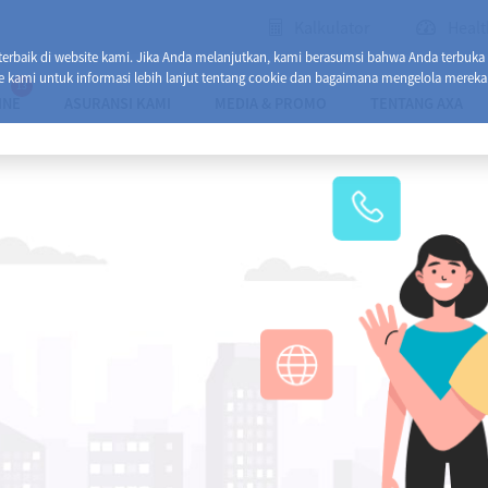
Kalkulator
Healt
baik di website kami. Jika Anda melanjutkan, kami berasumsi bahwa Anda terbuka
e kami untuk informasi lebih lanjut tentang cookie dan bagaimana mengelola mereka
13
INE
ASURANSI KAMI
MEDIA & PROMO
TENTANG AXA