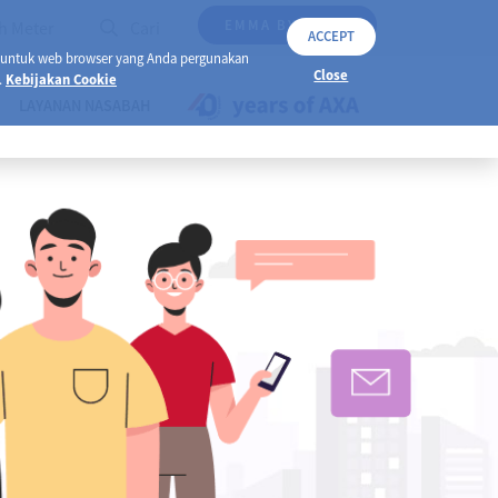
EMMA BY AXA
h Meter
Cari
ACCEPT
 untuk web browser yang Anda pergunakan
Close
.
Kebijakan Cookie
LAYANAN NASABAH