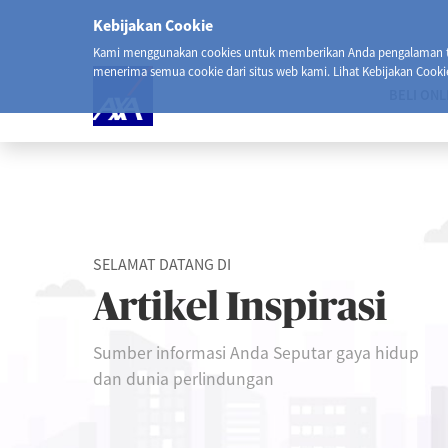
Kebijakan Cookie
Kami menggunakan cookies untuk memberikan Anda pengalaman ter
menerima semua cookie dari situs web kami. Lihat Kebijakan Cooki
BELI ONL
SELAMAT DATANG DI
Artikel Inspirasi
Sumber informasi Anda Seputar gaya hidup
dan dunia perlindungan