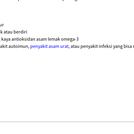
ur
k atau berdiri
kaya antioksidan asam lemak omega-3
yakit autoimun,
penyakit asam urat
, atau penyakit infeksi yang bis