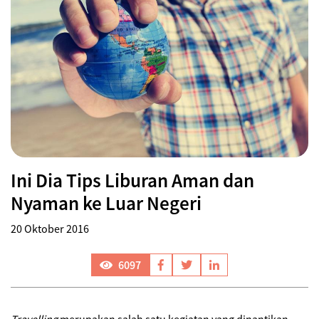
Ini Dia Tips Liburan Aman dan
Nyaman ke Luar Negeri
20 Oktober 2016
6097
Travelling
merupakan salah satu kegiatan yang dinantikan