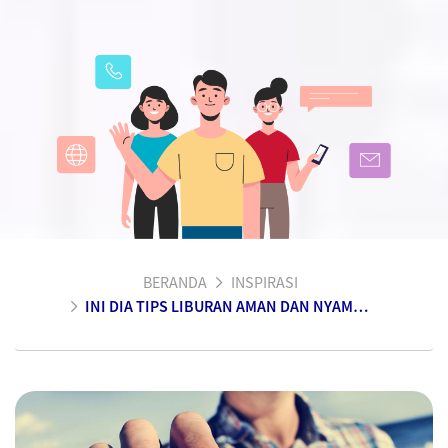
BERANDA
INSPIRASI
INI DIA TIPS LIBURAN AMAN DAN NYAMAN KE LUAR NEGERI