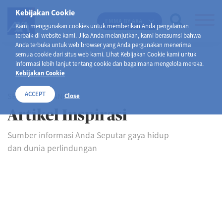
Kebijakan Cookie
EMMA BY AXA
Kami menggunakan cookies untuk memberikan Anda pengalaman
terbaik di website kami. Jika Anda melanjutkan, kami berasumsi bahwa
Anda terbuka untuk web browser yang Anda pergunakan menerima
semua cookie dari situs web kami. Lihat Kebijakan Cookie kami untuk
informasi lebih lanjut tentang cookie dan bagaimana mengelola mereka.
Kebijakan Cookie
ACCEPT
SELAMAT DATANG DI
Close
Artikel Inspirasi
Sumber informasi Anda Seputar gaya hidup
dan dunia perlindungan