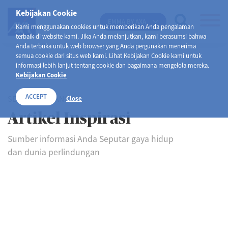
Kebijakan Cookie
EMMA BY AXA
Kami menggunakan cookies untuk memberikan Anda pengalaman
terbaik di website kami. Jika Anda melanjutkan, kami berasumsi bahwa
Anda terbuka untuk web browser yang Anda pergunakan menerima
semua cookie dari situs web kami. Lihat Kebijakan Cookie kami untuk
informasi lebih lanjut tentang cookie dan bagaimana mengelola mereka.
Kebijakan Cookie
ACCEPT
SELAMAT DATANG DI
Close
Artikel Inspirasi
Sumber informasi Anda Seputar gaya hidup
dan dunia perlindungan