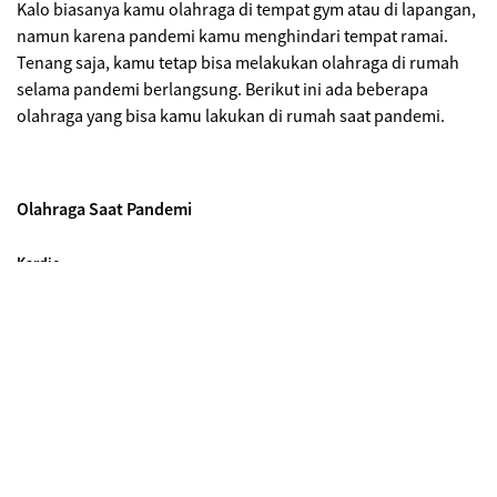
Kalo biasanya kamu olahraga di tempat gym atau di lapangan,
namun karena pandemi kamu menghindari tempat ramai.
Tenang saja, kamu tetap bisa melakukan olahraga di rumah
selama pandemi berlangsung. Berikut ini ada beberapa
olahraga yang bisa kamu lakukan di rumah saat pandemi.
Olahraga Saat Pandemi
Kardio
Olahraga jenis ini adalah olahraga yang efektif membakar
lemak dan mengeluarkan banyak keringat. Nah,
olahraga ini
bisa kamu lakukan di rumah
dengan memanfaatkan alat
treadmill
, sepeda statis atau alat kardio lainnya. Kardio bisa
juga kamu lakukan dengan lompat tali atau
skipping
sebagai
alternatif lain.