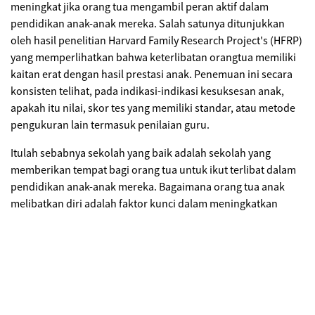
meningkat jika orang tua mengambil peran aktif dalam
pendidikan anak-anak mereka. Salah satunya ditunjukkan
oleh hasil penelitian Harvard Family Research Project's (HFRP)
yang memperlihatkan bahwa keterlibatan orangtua memiliki
kaitan erat dengan hasil prestasi anak. Penemuan ini secara
konsisten telihat, pada indikasi-indikasi kesuksesan anak,
apakah itu nilai, skor tes yang memiliki standar, atau metode
pengukuran lain termasuk penilaian guru.
Itulah sebabnya sekolah yang baik adalah sekolah yang
memberikan tempat bagi orang tua untuk ikut terlibat dalam
pendidikan anak-anak mereka. Bagaimana orang tua anak
melibatkan diri adalah faktor kunci dalam meningkatkan
prestasi anak dan juga menjaga kedewasaan mentalnya.
Menurut penelitian di Vanderbilt University, keterlibatan
orang tua bukan hanya proses yang statis tapi berlangsung
sepanjang waktu dan sangat dinamis. Selain orang tua,
sekolah, anak-anak dan lingkungan sosial juga secara