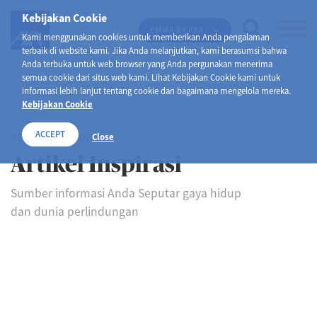
Kebijakan Cookie
EMMA BY AXA
Kami menggunakan cookies untuk memberikan Anda pengalaman
terbaik di website kami. Jika Anda melanjutkan, kami berasumsi bahwa
Anda terbuka untuk web browser yang Anda pergunakan menerima
semua cookie dari situs web kami. Lihat Kebijakan Cookie kami untuk
informasi lebih lanjut tentang cookie dan bagaimana mengelola mereka.
Kebijakan Cookie
ACCEPT
SELAMAT DATANG DI
Close
Artikel Inspirasi
Sumber informasi Anda Seputar gaya hidup
dan dunia perlindungan