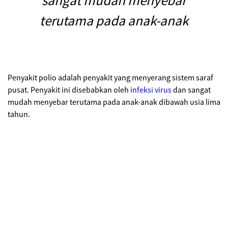
terutama pada anak-anak
Penyakit polio adalah penyakit yang menyerang sistem saraf
pusat. Penyakit ini disebabkan oleh
infeksi virus
dan sangat
mudah menyebar terutama pada anak-anak dibawah usia lima
tahun.
Gejala Polio
Penyakit polio
memiliki dua tipe yaitu non-paralisis (tidak
menyebabkan kelumpuhan) dan paralisis (menyebabkan
kelumpuhan). Berikut gejala penyakit polio berdasarkan
tipenya.