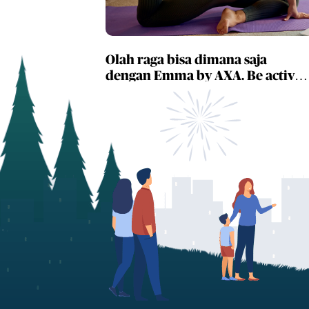
Olah raga bisa dimana saja
dengan Emma by AXA. Be active,
anytime & anywhere with Emma
by AXA.