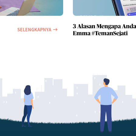
3 Alasan Mengapa Anda
SELENGKAPNYA
Emma #TemanSejati
Syariah Progressive (IDR)
05/08/2026
223
AFI Dynamic Money (IDR)
05/08/2026
1,169