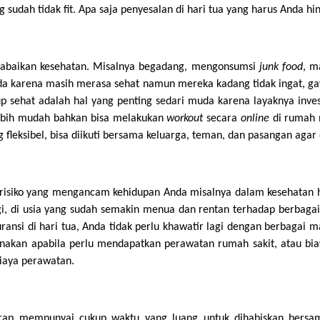
 sudah tidak fit. Apa saja penyesalan di hari tua yang harus Anda hi
abaikan kesehatan. Misalnya begadang, mengonsumsi
junk food
, m
da karena masih merasa sehat namun mereka kadang tidak ingat, 
p sehat adalah hal yang penting sedari muda karena layaknya inve
h lebih mudah bahkan bisa melakukan
workout
secara
online
di rumah
fleksibel, bisa diikuti bersama keluarga, teman, dan pasangan agar
 risiko yang mengancam kehidupan Anda misalnya dalam kesehatan hin
gi, di usia yang sudah semakin menua dan rentan terhadap berbagai pe
nsi di hari tua, Anda tidak perlu khawatir lagi dengan berbagai
gunakan apabila perlu mendapatkan perawatan rumah sakit, atau bi
aya perawatan.
arap mempunyai cukup waktu yang luang untuk dihabiskan bersam