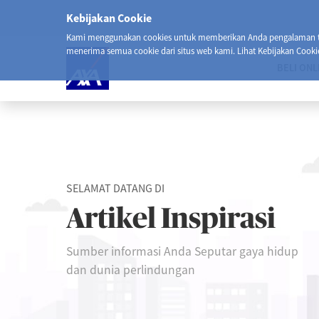
Kebijakan Cookie
Kami menggunakan cookies untuk memberikan Anda pengalaman ter
menerima semua cookie dari situs web kami. Lihat Kebijakan Cooki
BELI ONL
SELAMAT DATANG DI
Artikel Inspirasi
Sumber informasi Anda Seputar gaya hidup
dan dunia perlindungan