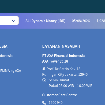
AFI Progressive Money (IDR)
05/08/2026
9
AFI Secure Money (IDR)
05/08/2026
415.
ALI Dynamic Money (IDR)
05/08/2026
1,028
ALI Progressive Money (IDR)
05/08/2026
9
ALI Secure Money (IDR)
05/08/2026
405.
ESIA
LAYANAN NASABAH
Maestro Balance Syariah (IDR)
05/08/2026
1,
ndonesia
PT AXA Financial Indonesia
Maestro Equity Syariah (IDR)
05/08/2026
1,
AXA Tower Lt. 18
Jl. Prof. Dr Satrio Kav. 18
Maestro Fixed Income Syariah (IDR)
05/08/2026
i EMMA by AXA
Kuningan City Jakarta, 12940
Maestro Progressive Equity Syariah (IDR)
05/08/2
Senin-Jumat
Pukul 08.00 WIB – 16.00 WIB
Maestro USD Offshore Equity Fund (USD)
04/08
Customer Care Centre
MaestroLink Aggresive Equity (IDR)
05/08/2026
1500 940