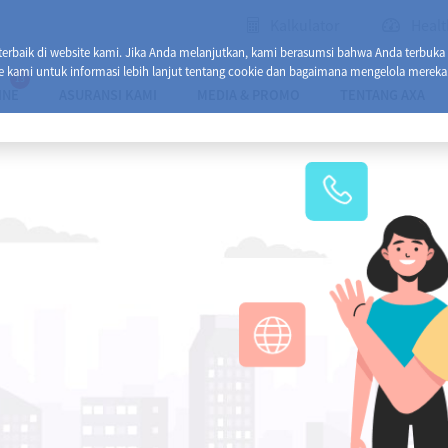
Kalkulator
Healt
baik di website kami. Jika Anda melanjutkan, kami berasumsi bahwa Anda terbuka
e kami untuk informasi lebih lanjut tentang cookie dan bagaimana mengelola mereka
13
INE
ASURANSI KAMI
MEDIA & PROMO
TENTANG AXA