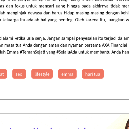
keras dan fokus untuk mencari uang hingga pada akhirnya tidak me
udah menginjak dewasa dan harus hidup masing-masing dengan kehid
a keluarga itu adalah hal yang penting. Oleh karena itu, luangkan 
dialami ketika usia senja. Jangan sampai penyesalan itu terjadi d
an masa tua Anda dengan aman dan nyaman bersama AXA Financial I
nduh Emma #TemanSejati yang #SelaluAda untuk membantu Anda hanya
at
seo
lifestyle
emma
hari tua