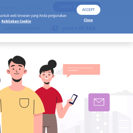
EMMA BY AXA
h Meter
Cari
ACCEPT
 untuk web browser yang Anda pergunakan
Close
.
Kebijakan Cookie
LAYANAN NASABAH