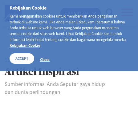
Kebijakan Cookie
EMMA BY AXA
Kami menggunakan cookies untuk memberikan Anda pengalaman
terbaik di website kami. Jika Anda melanjutkan, kami berasumsi bahwa
Anda terbuka untuk web browser yang Anda pergunakan menerima
semua cookie dari situs web kami. Lihat Kebijakan Cookie kami untuk
informasi lebih lanjut tentang cookie dan bagaimana mengelola mereka.
Kebijakan Cookie
ACCEPT
SELAMAT DATANG DI
Close
Artikel Inspirasi
Sumber informasi Anda Seputar gaya hidup
dan dunia perlindungan