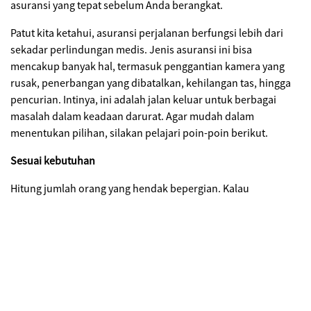
asuransi yang tepat sebelum Anda berangkat.
Patut kita ketahui, asuransi perjalanan berfungsi lebih dari
sekadar perlindungan medis. Jenis asuransi ini bisa
mencakup banyak hal, termasuk penggantian kamera yang
rusak, penerbangan yang dibatalkan, kehilangan tas, hingga
pencurian. Intinya, ini adalah jalan keluar untuk berbagai
masalah dalam keadaan darurat. Agar mudah dalam
menentukan pilihan, silakan pelajari poin-poin berikut.
Sesuai kebutuhan
Hitung jumlah orang yang hendak bepergian. Kalau
perjalanan ini menyertakan banyak orang, pilih produk
asuransi bersistem paket yang memiliki premi lebih rendah
daripada paket asuransi individual. Dengan begitu, Anda tidak
perlu merasa keberatan dengan jumlah premi yang harus
dibayarkan. Apabila Anda sudah memiliki asuransi kesehatan
yang bisa digunakan di mana saja, tak perlu lagi ambil
asuransi yang di dalamnya terdapat paket kesehatan. Cukup