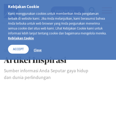
Kebijakan Cookie
EMMA BY AXA
Kami menggunakan cookies untuk memberikan Anda pengalaman
terbaik di website kami. Jika Anda melanjutkan, kami berasumsi bahwa
Anda terbuka untuk web browser yang Anda pergunakan menerima
semua cookie dari situs web kami. Lihat Kebijakan Cookie kami untuk
informasi lebih lanjut tentang cookie dan bagaimana mengelola mereka.
Kebijakan Cookie
ACCEPT
SELAMAT DATANG DI
Close
Artikel Inspirasi
Sumber informasi Anda Seputar gaya hidup
dan dunia perlindungan