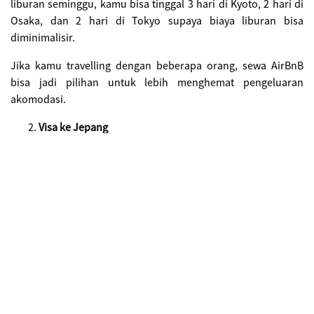
liburan seminggu, kamu bisa tinggal 3 hari di Kyoto, 2 hari di
Osaka, dan 2 hari di Tokyo supaya biaya liburan bisa
diminimalisir.
Jika kamu travelling dengan beberapa orang, sewa AirBnB
bisa jadi pilihan untuk lebih menghemat pengeluaran
akomodasi.
Visa ke Jepang
Sejak 1 Desember 2014, Warga Negara Indonesia (WNI) yang
memiliki
e-passport
bisa memasuki Jepang tanpa visa. Namun
belum banyak yang tahu, bagaimana tata cara masuk Negeri
Sakura itu menggunakan
e-passport.
Kamu yang berhak mendapatkan bebas visa hanya pemilik
e-
passport
dengan logo
chip
di bagian sampul depan sesuai
standar ICAO (International Civil Aviation Organization). Kamu
juga harus melakukan registrasi
e-passport
di Kantor
Perwakilan Negara Jepang (Kedutaan Besar Jepang/ Konsulat