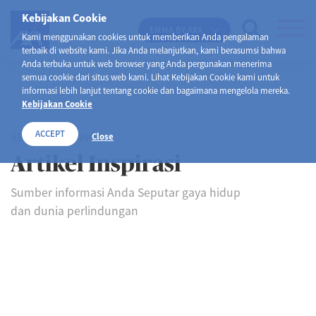
Kebijakan Cookie
EMMA BY AXA
Kami menggunakan cookies untuk memberikan Anda pengalaman
terbaik di website kami. Jika Anda melanjutkan, kami berasumsi bahwa
Anda terbuka untuk web browser yang Anda pergunakan menerima
semua cookie dari situs web kami. Lihat Kebijakan Cookie kami untuk
informasi lebih lanjut tentang cookie dan bagaimana mengelola mereka.
Kebijakan Cookie
ACCEPT
SELAMAT DATANG DI
Close
Artikel Inspirasi
Sumber informasi Anda Seputar gaya hidup
dan dunia perlindungan