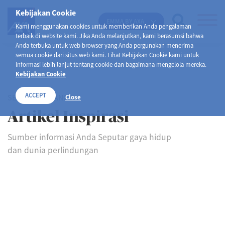
Kebijakan Cookie
EMMA BY AXA
Kami menggunakan cookies untuk memberikan Anda pengalaman
terbaik di website kami. Jika Anda melanjutkan, kami berasumsi bahwa
Anda terbuka untuk web browser yang Anda pergunakan menerima
semua cookie dari situs web kami. Lihat Kebijakan Cookie kami untuk
informasi lebih lanjut tentang cookie dan bagaimana mengelola mereka.
Kebijakan Cookie
ACCEPT
SELAMAT DATANG DI
Close
Artikel Inspirasi
Sumber informasi Anda Seputar gaya hidup
dan dunia perlindungan