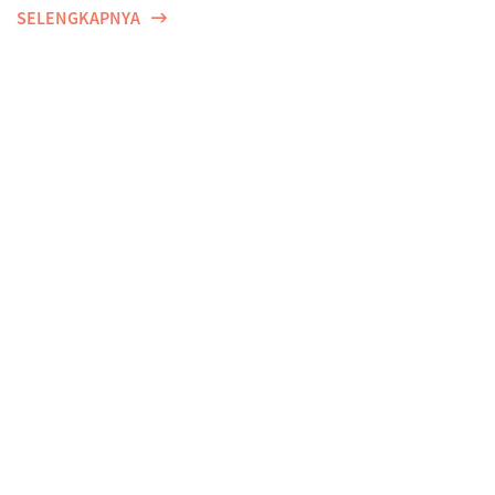
SELENGKAPNYA
Udah Bayar Asuransi, Tapi Klaim Ditolak? Ini Tips
Supaya Klaim Tidak Ditolak.
SELENGKAPNYA