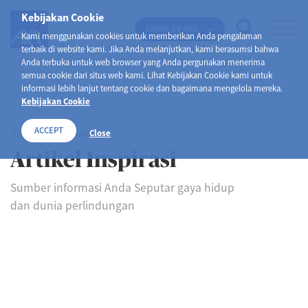
Kebijakan Cookie
EMMA BY AXA
Kami menggunakan cookies untuk memberikan Anda pengalaman
terbaik di website kami. Jika Anda melanjutkan, kami berasumsi bahwa
Anda terbuka untuk web browser yang Anda pergunakan menerima
semua cookie dari situs web kami. Lihat Kebijakan Cookie kami untuk
informasi lebih lanjut tentang cookie dan bagaimana mengelola mereka.
Kebijakan Cookie
ACCEPT
SELAMAT DATANG DI
Close
Artikel Inspirasi
Sumber informasi Anda Seputar gaya hidup
dan dunia perlindungan