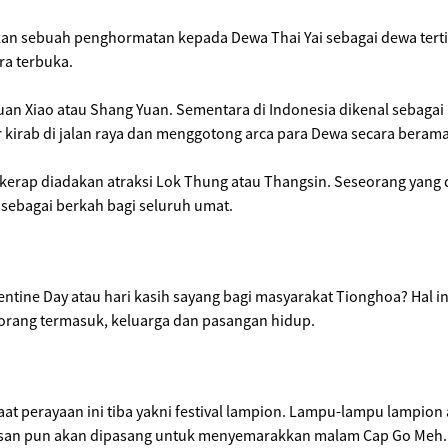
n sebuah penghormatan kepada Dewa Thai Yai sebagai dewa terting
ra terbuka.
 Yuan Xiao atau Shang Yuan. Sementara di Indonesia dikenal sebaga
kirab di jalan raya dan menggotong arca para Dewa secara berama
kerap diadakan atraksi Lok Thung atau Thangsin. Seseorang yang
sebagai berkah bagi seluruh umat.
lentine Day atau hari kasih sayang bagi masyarakat Tionghoa? Hal
 orang termasuk, keluarga dan pasangan hidup.
aat perayaan ini tiba yakni festival lampion. Lampu-lampu lampion 
hiasan pun akan dipasang untuk menyemarakkan malam Cap Go Meh.