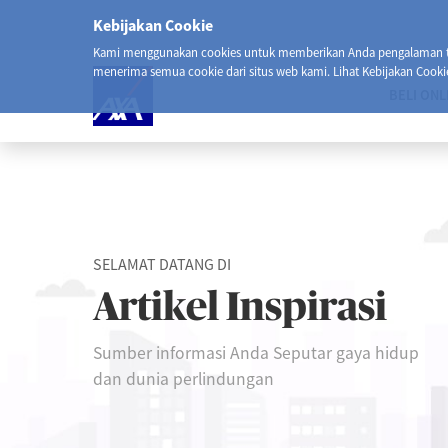
Kebijakan Cookie
Kami menggunakan cookies untuk memberikan Anda pengalaman ter
menerima semua cookie dari situs web kami. Lihat Kebijakan Cooki
BELI ONL
SELAMAT DATANG DI
Artikel Inspirasi
Sumber informasi Anda Seputar gaya hidup
dan dunia perlindungan