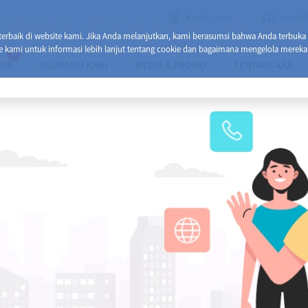
Kalkulator
Healt
baik di website kami. Jika Anda melanjutkan, kami berasumsi bahwa Anda terbuka
e kami untuk informasi lebih lanjut tentang cookie dan bagaimana mengelola mereka
13
INE
ASURANSI KAMI
MEDIA & PROMO
TENTANG AXA