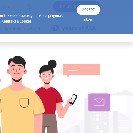
EMMA BY AXA
h Meter
Cari
ACCEPT
 untuk web browser yang Anda pergunakan
Close
.
Kebijakan Cookie
LAYANAN NASABAH