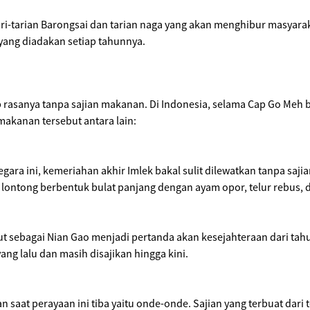
a tari-tarian Barongsai dan tarian naga yang akan menghibur masya
yang diadakan setiap tahunnya.
rasanya tanpa sajian makanan. Di Indonesia, selama Cap Go Meh 
akanan tersebut antara lain:
ara ini, kemeriahan akhir Imlek bakal sulit dilewatkan tanpa saj
ri lontong berbentuk bulat panjang dengan ayam opor, telur rebus,
t sebagai Nian Gao menjadi pertanda akan kesejahteraan dari tah
yang lalu dan masih disajikan hingga kini.
at perayaan ini tiba yaitu onde-onde. Sajian yang terbuat dari te