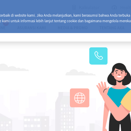
Kalkulator
Healt
baik di website kami. Jika Anda melanjutkan, kami berasumsi bahwa Anda terbuka
e kami untuk informasi lebih lanjut tentang cookie dan bagaimana mengelola mereka
13
INE
ASURANSI KAMI
MEDIA & PROMO
TENTANG AXA