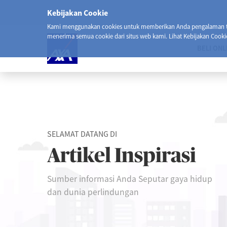
Kebijakan Cookie
Kami menggunakan cookies untuk memberikan Anda pengalaman ter
menerima semua cookie dari situs web kami. Lihat Kebijakan Cooki
BELI ONL
SELAMAT DATANG DI
Artikel Inspirasi
Sumber informasi Anda Seputar gaya hidup
dan dunia perlindungan