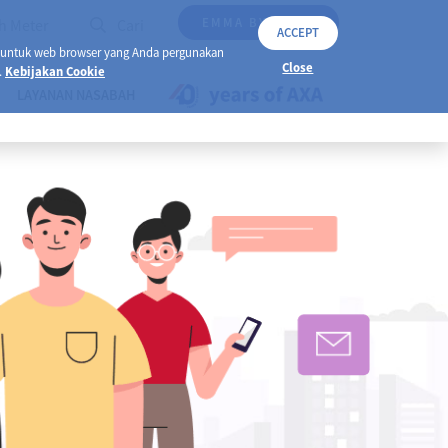
EMMA BY AXA
h Meter
Cari
ACCEPT
 untuk web browser yang Anda pergunakan
Close
.
Kebijakan Cookie
LAYANAN NASABAH