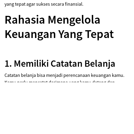
yang tepat agar sukses secara finansial.
Rahasia Mengelola
Keuangan Yang Tepat
1. Memiliki Catatan Belanja
Catatan belanja bisa menjadi perencanaan keuangan kamu.
Kamu perlu mencatat darimana uang kamu datang dan
kemana uang kamu akan pergi. Dengan begitu, kamu bisa
memahami kondisi keuangan kamu dan membantu kamu
dalam mengelola keuanganmu.
2. Menetepkan Perencanaan
Masa Depan