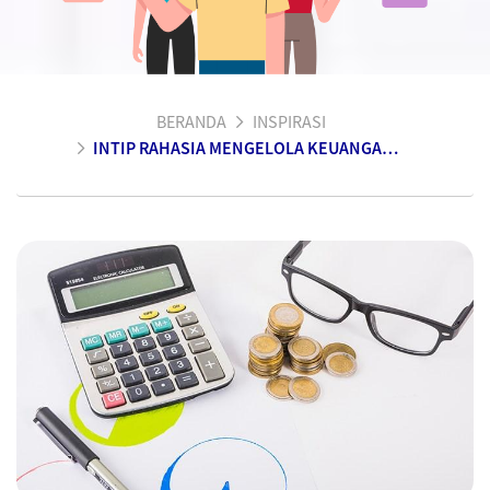
BERANDA
INSPIRASI
INTIP RAHASIA MENGELOLA KEUANGAN YANG BENAR AGAR SUKSES SECARA FINANSIAL