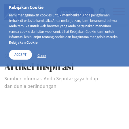
Kebijakan Cookie
EMMA BY AXA
Kami menggunakan cookies untuk memberikan Anda pengalaman
terbaik di website kami. Jika Anda melanjutkan, kami berasumsi bahwa
Anda terbuka untuk web browser yang Anda pergunakan menerima
semua cookie dari situs web kami. Lihat Kebijakan Cookie kami untuk
informasi lebih lanjut tentang cookie dan bagaimana mengelola mereka.
Kebijakan Cookie
ACCEPT
SELAMAT DATANG DI
Close
Artikel Inspirasi
Sumber informasi Anda Seputar gaya hidup
dan dunia perlindungan