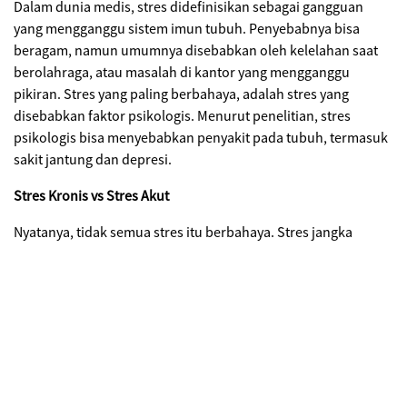
Dalam dunia medis, stres didefinisikan sebagai gangguan
yang mengganggu sistem imun tubuh. Penyebabnya bisa
beragam, namun umumnya disebabkan oleh kelelahan saat
berolahraga, atau masalah di kantor yang mengganggu
pikiran. Stres yang paling berbahaya, adalah stres yang
disebabkan faktor psikologis. Menurut penelitian, stres
psikologis bisa menyebabkan penyakit pada tubuh, termasuk
sakit jantung dan depresi.
Stres Kronis vs Stres Akut
Nyatanya, tidak semua stres itu berbahaya. Stres jangka
pendek, atau lebih dikenal dengan “stres akut” justru
memberikan efek urgensi dan memacu adrenalin. Stres ini
muncul hanya pada rentang waktu singkat, contohnya, saat
telat datang rapat, atau grogi jelang seminar. Selain tidak
berbahaya, stres akut juga membantu menajamkan fokus dan
pola pikir. Sebaliknya, stres kronis biasanya bertahan lebih
lama, dan sulit disembuhkan. Contohnya, masalah hubungan
suami-istri, tak kunjung mendapatkan pekerjaan, atau