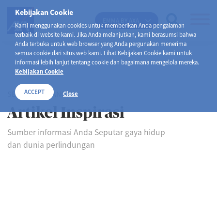
Kebijakan Cookie
EMMA BY AXA
Kami menggunakan cookies untuk memberikan Anda pengalaman
terbaik di website kami. Jika Anda melanjutkan, kami berasumsi bahwa
Anda terbuka untuk web browser yang Anda pergunakan menerima
semua cookie dari situs web kami. Lihat Kebijakan Cookie kami untuk
informasi lebih lanjut tentang cookie dan bagaimana mengelola mereka.
Kebijakan Cookie
ACCEPT
SELAMAT DATANG DI
Close
Artikel Inspirasi
Sumber informasi Anda Seputar gaya hidup
dan dunia perlindungan